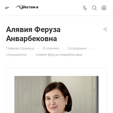
Алявия Феруза
Анварбековна
—
—
—
Главная страница
О клинике
Сотрудники
—
Специалисты
Алявия Феруза Анварбековна