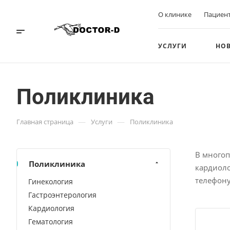
О клинике
Пациен
УСЛУГИ
НО
Поликлиника
—
—
Главная страница
Услуги
Поликлиника
В многоп
Поликлиника
кардиоло
телефону
Гинекология
Гастроэнтерология
Кардиология
Гематология