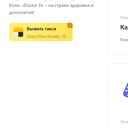
боли. «Doctor D» – на страже здоровья и
долголетия!
Пол
Ка
Вызвать такси
Usta Olim Street, 15
Ком
Пол