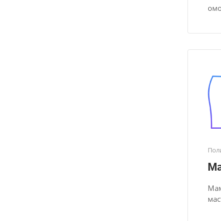
омо
Пол
М
Мам
мас