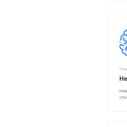
Пол
Не
Нев
спи