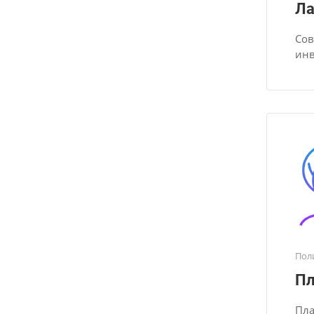
Ла
Сов
инв
Пол
Пл
Пла