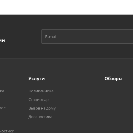
ии
Услуги
Обзоры
ка
Поликлиника
Стационар
кое
Вызов на дому
Диагностика
ностики