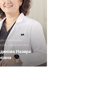
ая отделением
ковой диагностики
динова Назира
новна