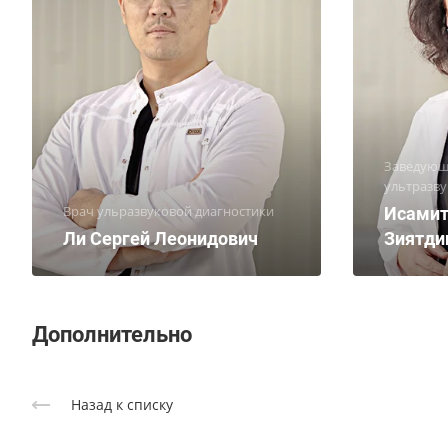
Заведующ
ультразву
Врач ульразвуковой диагностики
Исамит
Ли Сергей Леонидович
Зиятди
Дополнительно
Назад к списку