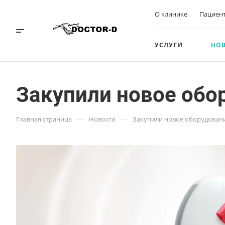
О клинике
Пациен
УСЛУГИ
НО
Закупили новое обо
—
—
Главная страница
Новости
Закупили новое оборудован