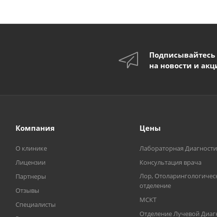
Подписывайтесь
на новости и акц
Компания
Цены
О клинике
Лабораторная Диагности
Лицензии
Консультация врача
Лор, Отоларингологичес
Партнеры
отделение
Отзывы
МСКТ
Специалисты
Отделение Лучевой Диаг